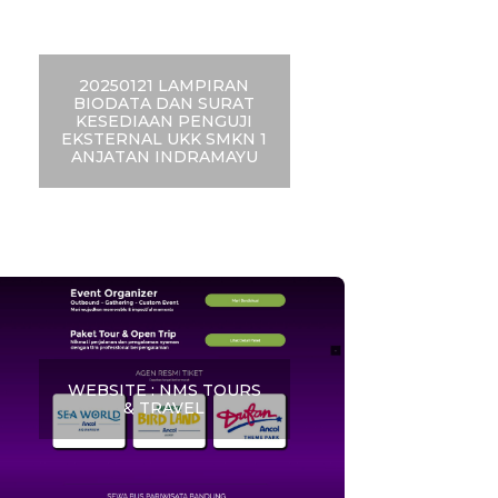
20250121 LAMPIRAN
BIODATA DAN SURAT
KESEDIAAN PENGUJI
EKSTERNAL UKK SMKN 1
ANJATAN INDRAMAYU
WEBSITE : NMS TOURS
& TRAVEL