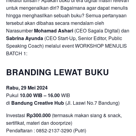
melalui tulisan? Apakah buku di era digital masih relevan
untuk mengenalkan diri? Bagaimana agar dapat menulis
hingga menghasilkan sebuah buku? Semua pertanyaan
tersebut akan dibahas secara mendalam oleh
Narasumber
Mohamad Ashari
(CEO Sagala Digital) dan
Sabrina Ayunda
(CEO Start-Up, Senior Editor, Public
Speaking Coach) melalui event WORKSHOP MENULIS
BATCH 1:
BRANDING LEWAT BUKU
Rabu, 29 Mei 2024
Pukul
10.00 WIB – 16.00
WIB
di
Bandung Creative Hub
(Jl. Laswi No.7 Bandung)
Investasi
Rp300.000
(termasuk makan siang & snack,
sertifikat, materi dan doorprize)
Pendaftaran : 0852-2137-3290 (Putri)